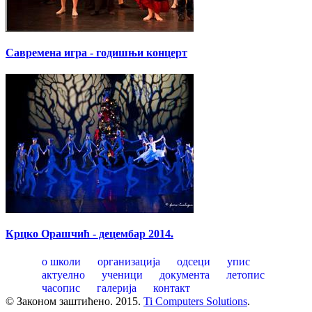
Савремена игра - годишњи концерт
Крцко Орашчић - децембар 2014.
о школи
организација
одсеци
упис
актуелно
ученици
документа
летопис
часопис
галерија
контакт
© Законом заштићено. 2015.
Ti Computers Solutions
.