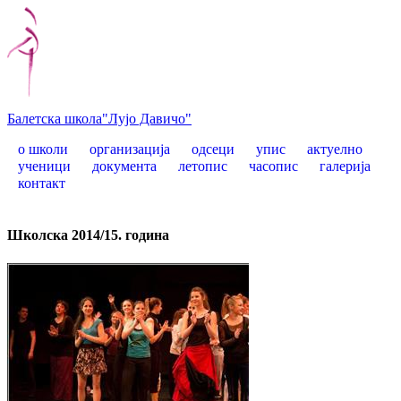
Балетска школа
"Лујо Давичо"
о школи
организација
одсеци
упис
актуелно
ученици
документа
летопис
часопис
галерија
контакт
Школска 2014/15. година