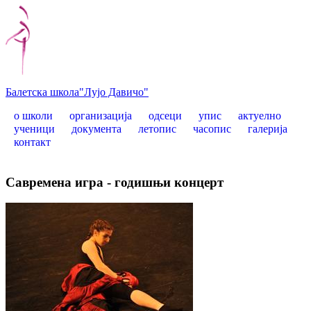
Балетска школа
"Лујо Давичо"
о школи
организација
одсеци
упис
актуелно
ученици
документа
летопис
часопис
галерија
контакт
Савремена игра - годишњи концерт