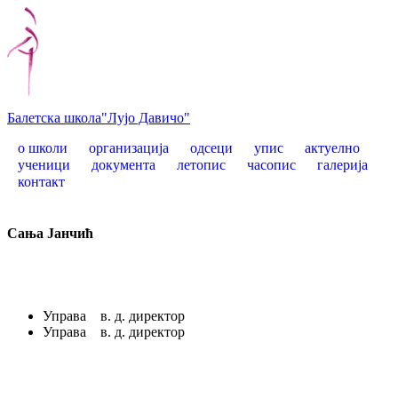
Балетска школа
"Лујо Давичо"
о школи
организација
одсеци
упис
актуелно
ученици
документа
летопис
часопис
галерија
контакт
Сања Јанчић
Управа
в. д. директор
Управа
в. д. директор