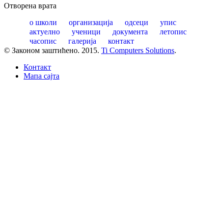
Отворена врата
о школи
организација
одсеци
упис
актуелно
ученици
документа
летопис
часопис
галерија
контакт
© Законом заштићено. 2015.
Ti Computers Solutions
.
Контакт
Mапа сајта